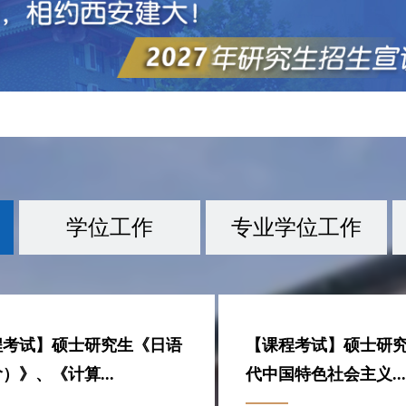
学位工作
专业学位工作
程考试】硕士研究生《新时
展2026年西安建筑科技大
获批6项教育部学位与研究
大研究生招生信息网
【课程考试】硕士研
西安建筑科技大学202
我校相关专业学位全
特色社会主义...
博（硕）士学...
育发展中心主题案例
外国语（日语)》课程..
授予博（硕）士学位...
站