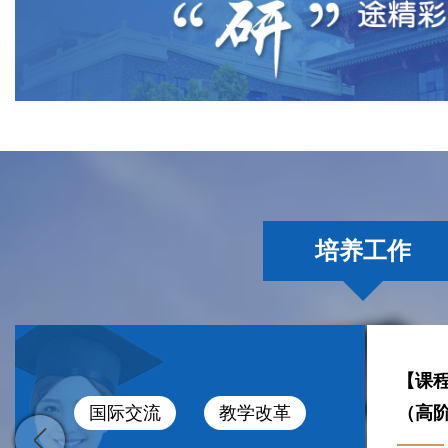
培养工作
机
【课程考试】硕士研究生《日语
西安建筑科技大学2026年第二批
【课
关于开
我校
西建
（高阶）》、《计算...
授予博（硕）士学位...
国际交流
教学改革
代中国
学优秀
生教
学位动态
学位答辩公示
博士生招生
硕士生招生