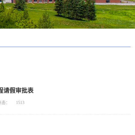
程请假审批表
点击：
1513