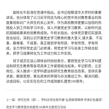
副校长牛荻涛在党课中指出，总书记视察清华大学时的重要
讲话，充分体现了以习近平同志为核心的党中央对教育事业的高
度重视和对广大师生的关心关怀，作为高校教师更要以加倍的热
情投入到工作和学习中去，深入开展党史学习教育，以新时代追
赶超越结果来检验教育成效。牛校长指出，全体党员要切实提高
政治站位，深刻认识开展党史学习教育的重大意义,谋大事、干实
事、解难事、干成事，真正做到学有所获、学有所悟、学有所
成，全力学好党史这门必修课，将党史学习与自身工作结合起
来，把学习成果转化为工作动力和工作实效。
班子成员在谈心得体会时纷纷表示，要把党史学习与学科建
设和研究生教育等各项具体工作紧密结合起来，牢记职责，立足
岗位，深入推进一流学科建设和研究生教育综合改革。坚持实事
求是，解放思想，拿出具体的举措与办法推动工作，解决问题，
达成目标，以实实在在的工作成效献礼建党100周年。
上一篇：
研究生院（部）、学科办党支部开展“弘扬柳青精神 传承红色基因”
党史学习教育暨庆祝建党100周年主题党日活动