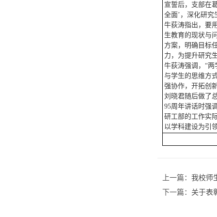
宣誓后，支部在葛
全面’，深化研
牛荻涛指出，要
生教育的现状与
方案，明确目标
力，为提升研究
牛荻涛强调，“
与学生的思维方
强协作，开拓创
刘晓君随后做了
95周年讲话时强
研工部的工作实际
以学科建设为引
上一篇：
我校师
下一篇：
关于表彰