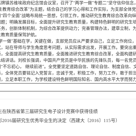
牌镇苏维埃政府纪念馆会议室，召开了“两学一做”专题二“坚守信仰信念
究生教育综合改革”为主题，结合自己的学习心得和工作实际，为支部全体
用“四个全面”战略布局统一思想，引领工作，推动研究生教育综合改革向
问题；明确发展目标，全面提升研究生教育质量，构建特色鲜明的研究生
任务，创新体制机制，为综合改革提供动力；完善管理办法，建章立制，
生教育质量保驾护航。
两学一做”基础在学，关键在做，支部党员应从严要求自己，立足工作岗位
式，站在导师与学生角度思考问题，从实际需求出发，开展工作。要突出
新，全面提高研究生教育质量，全面推进研究生教育综合改革，全面构建
总结讲话。刘校长强调，中国共产党员是中华民族的先锋队员，每一名党员
调“不忘初心， 继续前进”。全党要坚定道路自信、理论自信、制度自信、
，全体党员要铭记入党誓言，忠诚于党，积极工作，努力工作，敢于担当，
领，立足本职工作，为学校建设特色鲜明国际知名、国内高水平大学而努
生在陕西省第三届研究生电子设计竞赛中获得佳绩
2016届研究生优秀毕业生的决定（西建大〔2016〕115号）