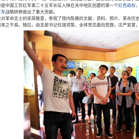
府是中国工农红军第二十五军长征入陕在关中地区创建的第一个
红色政权
红军
战略转移做出了重大贡献。
着对革命志士的崇高敬意，参观了馆内陈展的文献、资料、照片、革命历
的来之不易。随后，由支部书记任瑞领誓，全体党员面向党旗，庄严宣誓