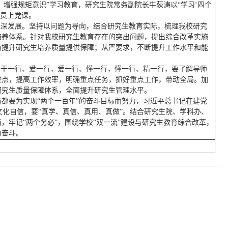
，增强规矩意识”学习教育，研究生院常务副院长牛荻涛以“学习‘四个
党员上党课。
纵深发展。坚持以问题为导向，结合研究生教育实际，梳理我校研究
培养体系。针对我校研究生教育存在的突出问题，提出综合改革实施
为提升研究生培养质量提供保障；从严要求，不断提升工作水平和能
，干一行、爱一行，爱一行、懂一行，懂一行、精一行，要了解导师
重点，提高工作效率，明确重点任务，抓好重点工作，带动全局。加
研究生质量保障体系，全面提升研究生管理水平。
都要为实现“两个一百年”的奋斗目标而努力，习近平总书记在建党
文化自信，要“真学、真信、真用、真做”。结合研究生院、学科办、
牢记“两个务必”，围绕学校“双一流”建设与研究生教育综合改革，
力奋斗。