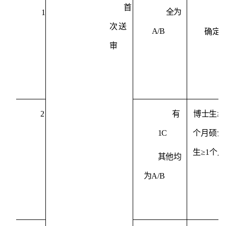
首
全为
1
次送
A/B
确定
审
2
有
博士生
≥
2
1C
个月
硕士
生
≥
1
个月
其他均
为
A/B