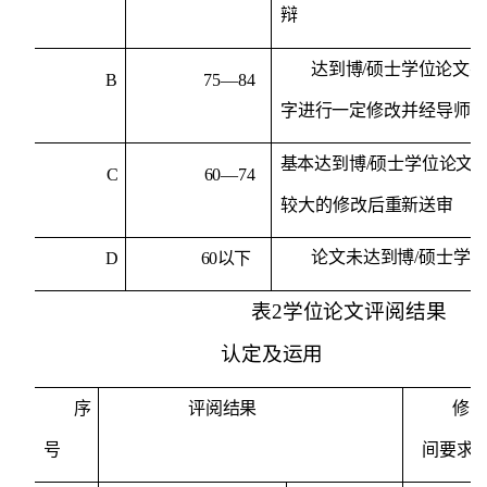
辩
达到博
/
硕士学位论文要
B
75—84
字进
行一定修改并经导师
基本达到博
/
硕士学位论文
C
60—74
较大的修改后重新送审
论文未达到博
/
硕士学
D
60
以下
表
2学位论文评阅结果
认定及运用
序
评阅结果
修
号
间要求