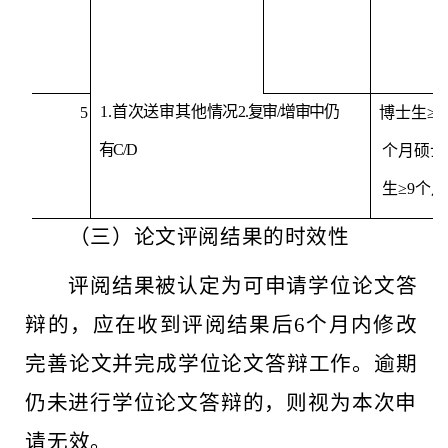
1.
首次送审其他情况
2.
复审
/
增审中仍
5
博士生
≥
1
有
C/D
个月
硕士
生
≥
9
个月
（三）论文评阅结果的时效性
评阅结果被认定为可申请学位论文答
辩的，应在收到评阅结
果后
6
个月内修改
完善论文并完成学位论文答辩工作。逾期
仍未
进行
学位论文答辩的，则视为本次申
请无效。